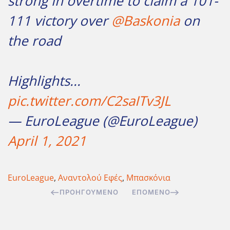
strong in overtime to claim a 101-
111 victory over
@Baskonia
on
the road
Highlights...
pic.twitter.com/C2saITv3JL
— EuroLeague (@EuroLeague)
April 1, 2021
EuroLeague
,
Αναντολού Εφές
,
Μπασκόνια
ΠΡΟΗΓΟΎΜΕΝΟ
ΕΠΌΜΕΝΟ