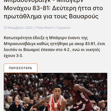
Μονάχου 83-81: Δεύτερη ήττα στο
πρωτάθλημα για τους Βαυαρούς
05 Νοεμβρίου 2023
| Press Room |
Γερμανία
Κατωτερότητα έδειξε η Μπάγερν έναντι της
Μπραουνσβάιγκ καθώς ηττήθηκε με σκορ 83-81, έτσι
λοιπόν οι Βαυαροί έπεσαν στο 4-2 , ενώ οι νικητές
έχουν 3-3.
ΠΕΡΙΣΣΌΤΕΡΑ