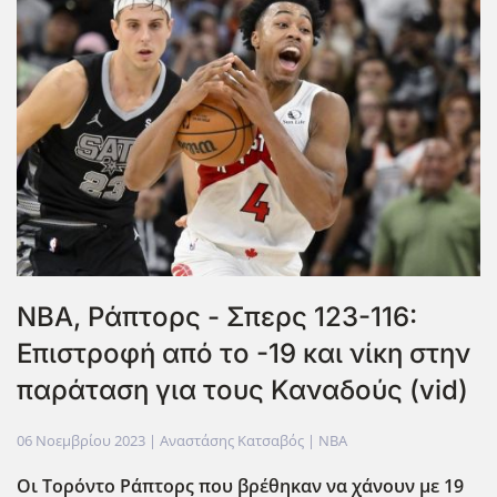
NBA, Ράπτορς - Σπερς 123-116:
Επιστροφή από το -19 και νίκη στην
παράταση για τους Καναδούς (vid)
06 Νοεμβρίου 2023
| Αναστάσης Κατσαβός |
NBA
Οι Τορόντο Ράπτορς που βρέθηκαν να χάνουν με 19