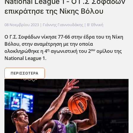
National League 1 - Ο Γ.Σ Σοφάδων
επικράτησε της Νίκης Βόλου
08 Νοεμβρίου 2023
| Γιάννης Γιαννουδάκης |
Β' Εθνική
Ο Γ.Σ. Σοφάδων νίκησε 77-66 στην έδρα του τη Νίκη
Βόλου, στην αναμέτρηση με την οποία
η
ου
ολοκληρώθηκε η 4
αγωνιστική του 2
ομίλου της
National League 1.
ΠΕΡΙΣΣΌΤΕΡΑ