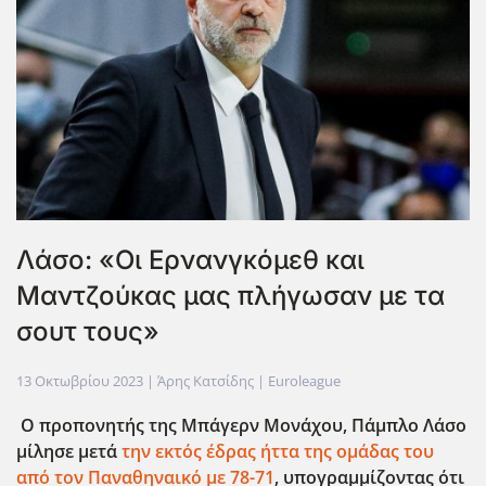
Λάσο: «Οι Ερνανγκόμεθ και
Μαντζούκας μας πλήγωσαν με τα
σουτ τους»
13 Οκτωβρίου 2023
| Άρης Κατσίδης |
Euroleague
Ο προπονητής της Μπάγερν Μονάχου, Πάμπλο Λάσο
μίλησε μετά
την εκτός έδρας ήττα της ομάδας του
από τον Παναθηναικό με 78-71
, υπογραμμίζοντας ότι