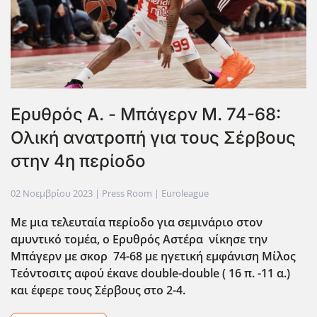
Ερυθρός Α. - Μπάγερν Μ. 74-68:
Ολική ανατροπή για τους Σέρβους
στην 4η περίοδο
02 Νοεμβρίου 2023
| Press Room |
Euroleague
Με μια τελευταία περίοδο για σεμινάριο στον
αμυντικό τομέα, o Ερυθρός Αστέρα νίκησε την
Μπάγερν με σκορ 74-68 με ηγετική εμφάνιση Μίλος
Τεόντοσιτς αφού έκανε double-double ( 16 π. -11 α.)
και έφερε τους Σέρβους στο 2-4.