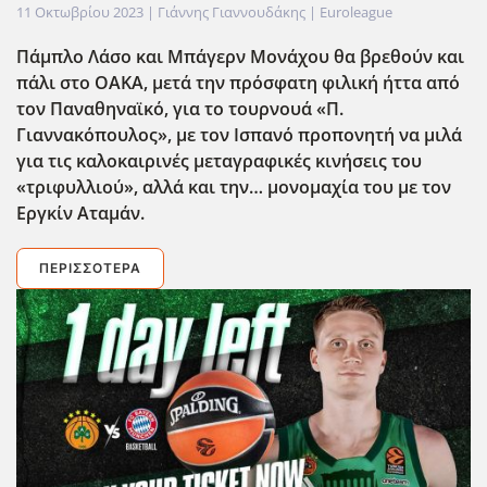
11 Οκτωβρίου 2023
| Γιάννης Γιαννουδάκης |
Euroleague
Πάμπλο Λάσο και Μπάγερν Μονάχου θα βρεθούν και
πάλι στο ΟΑΚΑ, μετά την πρόσφατη φιλική ήττα από
τον Παναθηναϊκό, για το τουρνουά «Π.
Γιαννακόπουλος», με τον Ισπανό προπονητή να μιλά
για τις καλοκαιρινές μεταγραφικές κινήσεις του
«τριφυλλιού», αλλά και την… μονομαχία του με τον
Εργκίν Αταμάν.
ΠΕΡΙΣΣΌΤΕΡΑ