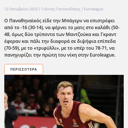
12 Οκτωβρίου 2023
| Γιάννης Γιαννουδάκης |
Euroleague
Ο Παναθηναϊκός είδε την Μπάγερν να επιστρέφει
από το -16 (30-14), να φέρνει το ματς στο καλάθι (50-
48, όμως δύο τρίποντα των Μαντζούκα και Γκραντ
έφεραν και πάλι την διαφορά σε διψήφια επίπεδα
(70-59), με το «τριφύλλι», με το υπέρ του 78-71, να
πανηγυρίζει την πρώτη του νίκη στην Euroleague
.
ΠΕΡΙΣΣΌΤΕΡΑ