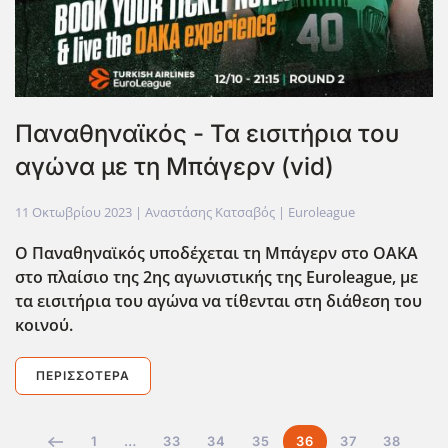
Παναθηναϊκός - Τα εισιτήρια του
αγώνα με τη Μπάγερν (vid)
11 Οκτωβρίου 2023
| Αναστάσης Κατσαβός |
Euroleague
Ο Παναθηναϊκός υποδέχεται τη Μπάγερν στο ΟΑΚΑ
στο πλαίσιο της 2ης αγωνιστικής της Euroleague, με
τα εισιτήρια του αγώνα να τίθενται στη διάθεση του
κοινού.
ΠΕΡΙΣΣΌΤΕΡΑ
1
…
33
34
35
36
37
38