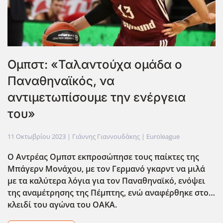
Ομπστ: «Ταλαντούχα ομάδα ο
Παναθηναϊκός, να
αντιμετωπίσουμε την ενέργεια
του»
11 Οκτωβρίου 2023
| Γιάννης Γιαννουδάκης |
Euroleague
Ο Αντρέας Ομπστ εκπροσώπησε τους παίκτες της
Μπάγερν Μονάχου, με τον Γερμανό γκαρντ να μιλά
με τα καλύτερα λόγια για τον Παναθηναϊκό, ενόψει
της αναμέτρησης της Πέμπτης, ενώ αναφέρθηκε στο…
κλειδί του αγώνα του ΟΑΚΑ.