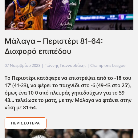
Μάλαγα – Περιστέρι 81-64:
Διαφορά επιπέδου
07 Νοεμβρίου 2023
| Γιάννης Γιαννουδάκης |
Champions League
Το Περιστέρι κατάφερε να επιστρέψει από το -18 του
17’ (41-23), να φέρει το παιχνίδι στο -6 (49-43 στο 25’),
όμως ένα 10-0 από πλευράς γηπεδούχων για το 59-
43… τελείωσε το ματς, με την Μάλαγα να φτάνει στην
νίκη με 81-64.
ΠΕΡΙΣΣΌΤΕΡΑ