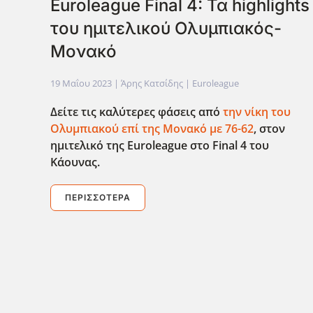
Euroleague Final 4: Τα highlights
του ημιτελικού Ολυμπιακός-
Μονακό
19 Μαΐου 2023
| Άρης Κατσίδης |
Euroleague
Δείτε τις καλύτερες φάσεις από
την νίκη του
Ολυμπιακού επί της Μονακό με 76-62
, στον
ημιτελικό της Euroleague στο Final 4 του
Κάουνας.
ΠΕΡΙΣΣΌΤΕΡΑ