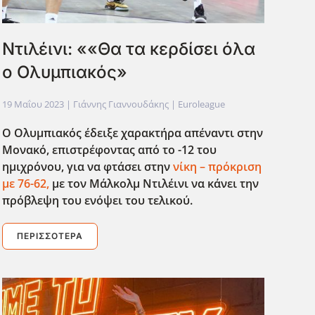
Ντιλέινι: ««Θα τα κερδίσει όλα
ο Ολυμπιακός»
19 Μαΐου 2023
| Γιάννης Γιαννουδάκης |
Euroleague
Ο Ολυμπιακός έδειξε χαρακτήρα απέναντι στην
Μονακό, επιστρέφοντας από το -12 του
ημιχρόνου, για να φτάσει στην
νίκη – πρόκριση
με 76-62,
με τον Μάλκολμ Ντιλέινι να κάνει την
πρόβλεψη του ενόψει του τελικού.
ΠΕΡΙΣΣΌΤΕΡΑ