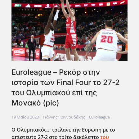
Euroleague – Ρεκόρ στην
ιστορία των Final Four το 27-2
του Ολυμπιακού επί της
Μονακό (pic)
19 Μαΐου 2023
| Γιάννης Γιαννουδάκης |
Euroleague
Ο Ολυμπιακός… τρέλανε την Ευρώπη με το
απίστευτο 27-2 στο τρίτο δεκάλεπτο
του