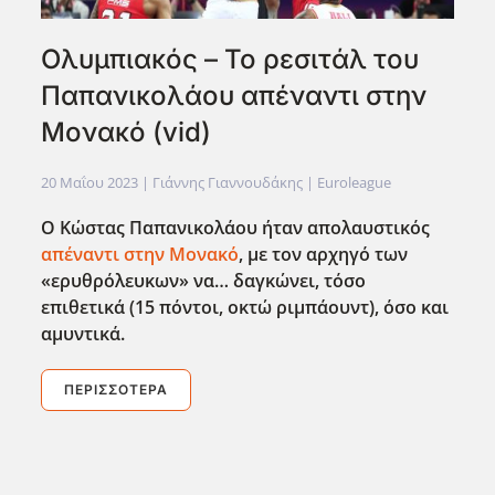
Ολυμπιακός – Το ρεσιτάλ του
Παπανικολάου απέναντι στην
Μονακό (vid)
20 Μαΐου 2023
| Γιάννης Γιαννουδάκης |
Euroleague
Ο Κώστας Παπανικολάου ήταν απολαυστικός
απέναντι στην Μονακό
, με τον αρχηγό των
«ερυθρόλευκων» να… δαγκώνει, τόσο
επιθετικά (15 πόντοι, οκτώ ριμπάουντ), όσο και
αμυντικά.
ΠΕΡΙΣΣΌΤΕΡΑ