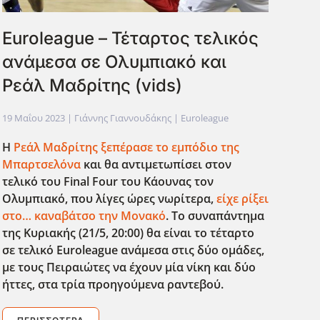
Euroleague – Τέταρτος τελικός
ανάμεσα σε Ολυμπιακό και
Ρεάλ Μαδρίτης (vids)
19 Μαΐου 2023
| Γιάννης Γιαννουδάκης |
Euroleague
Η
Ρεάλ Μαδρίτης ξεπέρασε το εμπόδιο της
Μπαρτσελόνα
και θα αντιμετωπίσει στον
τελικό του Final
Four
του Κάουνας τον
Ολυμπιακό, που λίγες ώρες νωρίτερα,
είχε ρίξει
στο… καναβάτσο την Μονακό
. Το συναπάντημα
της Κυριακής (21/5, 20:00) θα είναι το τέταρτο
σε τελικό Euroleague
ανάμεσα στις δύο ομάδες,
με τους Πειραιώτες να έχουν μία νίκη και δύο
ήττες, στα τρία προηγούμενα ραντεβού.