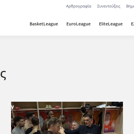
Αρθρογραφία
Συνεντεύξεις
Βημ
BasketLeague
EuroLeague
EliteLeague
Ε
ς