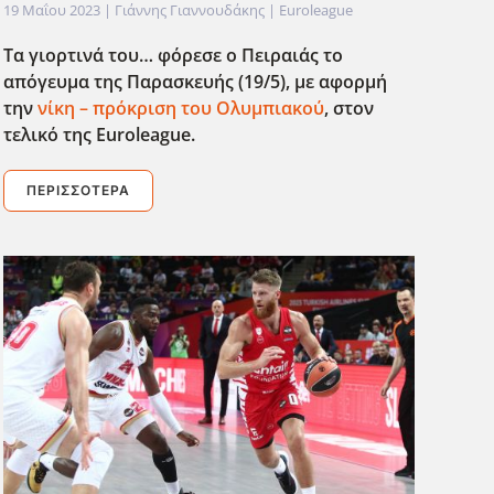
19 Μαΐου 2023
| Γιάννης Γιαννουδάκης |
Euroleague
Τα γιορτινά του… φόρεσε ο Πειραιάς το
απόγευμα της Παρασκευής (19/5), με αφορμή
την
νίκη – πρόκριση του Ολυμπιακού
, στον
τελικό της Euroleague.
ΠΕΡΙΣΣΌΤΕΡΑ