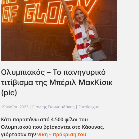
Ολυμπιακός – Το πανηγυρικό
τιτίβισμα της Μπέριλ ΜακΚίσικ
(pic)
19 Μαΐου 2023
| Γιάννης Γιαννουδάκης |
Euroleague
Κάτι παραπάνω από 4.500 φίλοι του
Ολυμπιακού που βρίσκονται στο Κάουνας,
γιόρτασαν την
νίκη – πρόκριση του