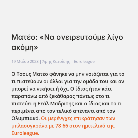
Ματέο: «Να ονειρευτούμε λίγο
ακόμη»
19 Μαΐου 2023
| Άρης Κατσίδης |
Euroleague
Ο Τσους Ματέο φάνηκε να μην νοιάζεται για το
τι πιστεύουν οι άλλοι για την ομάδα του και αν
μπορεί να νικήσει ή όχι. Ο ίδιος ήταν κάτι
παραπάνω από ξεκάθαρος πάντως στο τι
πιστεύει η Ρεάλ Μαδρίτης και ο ίδιος και το τι
περιμένει από τον τελικό απέναντι από τον
Ολυμπιακό.
Οι μερένγχες επικράτησαν των
μπλαουγκράνα με 78-66 στον ημιτελικό της
Euroleague.