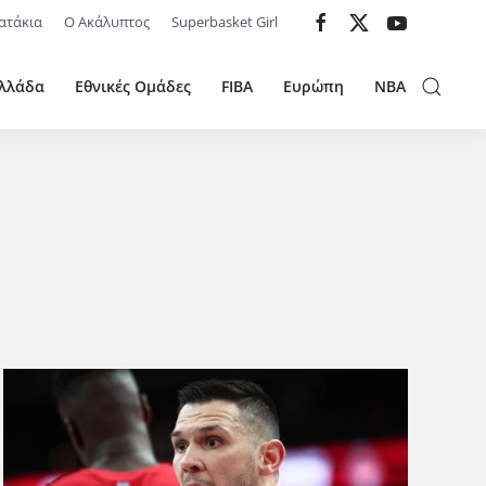
ατάκια
Ο Ακάλυπτος
Superbasket Girl
λλάδα
Εθνικές Ομάδες
FIBA
Ευρώπη
NBA