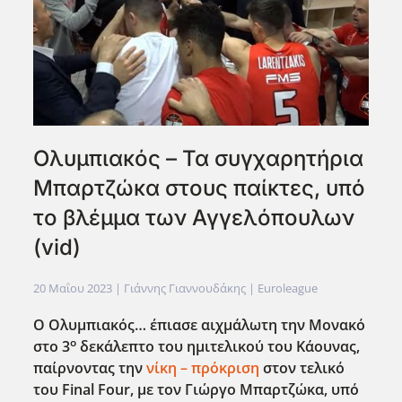
Ολυμπιακός – Τα συγχαρητήρια
Μπαρτζώκα στους παίκτες, υπό
το βλέμμα των Αγγελόπουλων
(vid)
20 Μαΐου 2023
| Γιάννης Γιαννουδάκης |
Euroleague
Ο Ολυμπιακός… έπιασε αιχμάλωτη την Μονακό
ο
στο 3
δεκάλεπτο του ημιτελικού του Κάουνας,
παίρνοντας την
νίκη – πρόκριση
στον τελικό
του Final
Four
, με τον Γιώργο Μπαρτζώκα, υπό