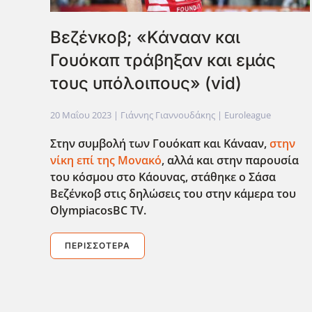
Βεζένκοβ; «Κάνααν και
Γουόκαπ τράβηξαν και εμάς
τους υπόλοιπους» (vid)
20 Μαΐου 2023
| Γιάννης Γιαννουδάκης |
Euroleague
Στην συμβολή των Γουόκαπ και Κάνααν,
στην
νίκη επί της Μονακό
, αλλά και στην παρουσία
του κόσμου στο Κάουνας, στάθηκε ο Σάσα
Βεζένκοβ στις δηλώσεις του στην κάμερα του
OlympiacosBC
TV
.
ΠΕΡΙΣΣΌΤΕΡΑ