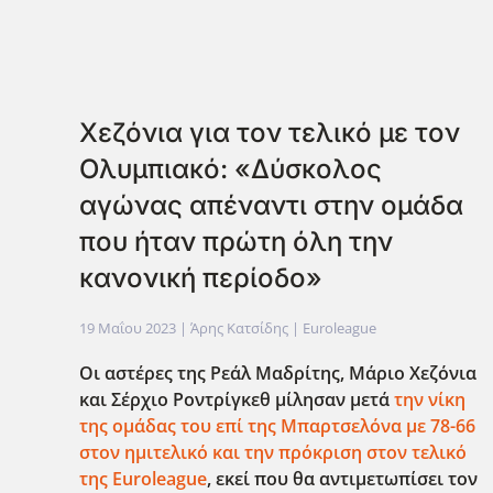
Xεζόνια για τον τελικό με τον
Ολυμπιακό: «Δύσκολος
αγώνας απέναντι στην ομάδα
που ήταν πρώτη όλη την
κανονική περίοδο»
19 Μαΐου 2023
| Άρης Κατσίδης |
Euroleague
Οι αστέρες της Ρεάλ Μαδρίτης, Μάριο Χεζόνια
και Σέρχιο Ροντρίγκεθ μίλησαν μετά
την νίκη
της ομάδας του επί της Μπαρτσελόνα με 78-66
στον ημιτελικό και την πρόκριση στον τελικό
της Euroleague
, εκεί που θα αντιμετωπίσει τον